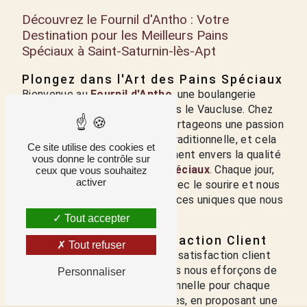
Découvrez le Fournil d'Antho : Votre
Destination pour les Meilleurs Pains
Spéciaux à Saint-Saturnin-lès-Apt
Plongez dans l'Art des Pains Spéciaux
Bienvenue au
Fournil d'Antho
, une boulangerie
traditionnelle située à Apt, dans le Vaucluse. Chez
LE FOURNIL D'ANTHO, nous partageons une passion
profonde pour la boulangerie traditionnelle, et cela
Ce site utilise des cookies et
se reflète dans notre engagement envers la qualité
vous donne le contrôle sur
et la diversité de nos
pains spéciaux
. Chaque jour,
ceux que vous souhaitez
activer
nous accueillons nos clients avec le sourire et nous
les invitons à découvrir les délices uniques que nous
avons à offrir.
Tout accepter
La Priorité de la Satisfaction Client
Tout refuser
Chez LE FOURNIL D'ANTHO, la satisfaction client
est notre priorité absolue. Nous nous efforçons de
Personnaliser
créer une expérience exceptionnelle pour chaque
personne qui franchit nos portes, en proposant une