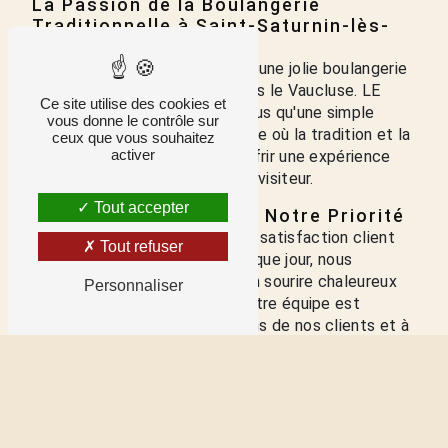
La Passion de la Boulangerie
Traditionnelle à Saint-Saturnin-lès-
Apt
Bienvenue au
Fournil d'Antho
, une jolie boulangerie
traditionnelle située à Apt, dans le Vaucluse. LE
Ce site utilise des cookies et
FOURNIL D'ANTHO est bien plus qu'une simple
vous donne le contrôle sur
boulangerie ; c'est un sanctuaire où la tradition et la
ceux que vous souhaitez
activer
qualité se rencontrent pour offrir une expérience
gustative inoubliable à chaque visiteur.
Tout accepter
La Satisfaction Client, Notre Priorité
Chez LE FOURNIL D'ANTHO, la satisfaction client
Tout refuser
est notre priorité absolue. Chaque jour, nous
accueillons nos clients avec un sourire chaleureux
Personnaliser
et un service exceptionnel. Notre équipe est
dévouée à répondre aux besoins de nos clients et à
leur offrir une expérience boulanger unique et
mémorable.
Une Variété de Pains et de
Viennoiseries Gourmandes