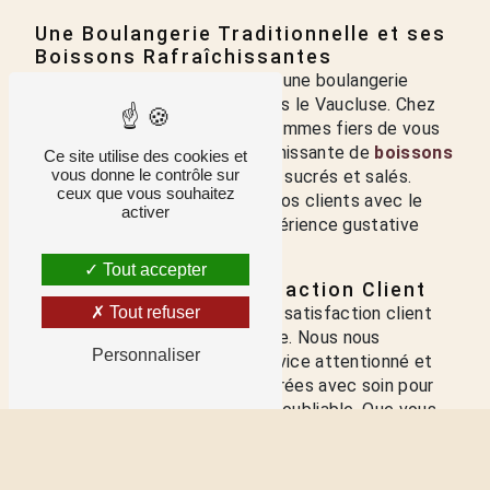
Une Boulangerie Traditionnelle et ses
Boissons Rafraîchissantes
Bienvenue au
Fournil d'Antho
, une boulangerie
traditionnelle située à Apt, dans le Vaucluse. Chez
LE FOURNIL D'ANTHO, nous sommes fiers de vous
proposer une sélection rafraîchissante de
boissons
Ce site utilise des cookies et
vous donne le contrôle sur
pour accompagner vos délices sucrés et salés.
ceux que vous souhaitez
Chaque jour, nous accueillons nos clients avec le
activer
sourire et leur offrons une expérience gustative
complète.
Tout accepter
La Priorité de la Satisfaction Client
Chez LE FOURNIL D'ANTHO, la satisfaction client
Tout refuser
est au cœur de notre démarche. Nous nous
Personnaliser
engageons à vous offrir un service attentionné et
des boissons de qualité, préparées avec soin pour
vous garantir une expérience inoubliable. Que vous
veniez déguster une viennoiserie le matin ou un
sandwich le midi, nous avons la boisson parfaite
pour accompagner votre repas.