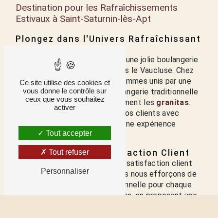
Destination pour les Rafraîchissements
Estivaux à Saint-Saturnin-lès-Apt
Plongez dans l'Univers Rafraîchissant
des Granitas
Bienvenue au
Fournil d'Antho
, une jolie boulangerie
traditionnelle située à Apt, dans le Vaucluse. Chez
LE FOURNIL D'ANTHO, nous sommes unis par une
Ce site utilise des cookies et
vous donne le contrôle sur
passion commune pour la boulangerie traditionnelle
ceux que vous souhaitez
et les délices estivaux, notamment les
granitas
.
activer
Chaque jour, nous accueillons nos clients avec
enthousiasme et leur offrons une expérience
Tout accepter
rafraîchissante et gourmande.
Tout refuser
La Priorité de la Satisfaction Client
Chez LE FOURNIL D'ANTHO, la satisfaction client
Personnaliser
est notre priorité absolue. Nous nous efforçons de
créer une expérience exceptionnelle pour chaque
personne qui franchit nos portes, en proposant une
variété de produits de qualité, y compris nos
délicieux granitas. Notre équipe dévouée est là pour