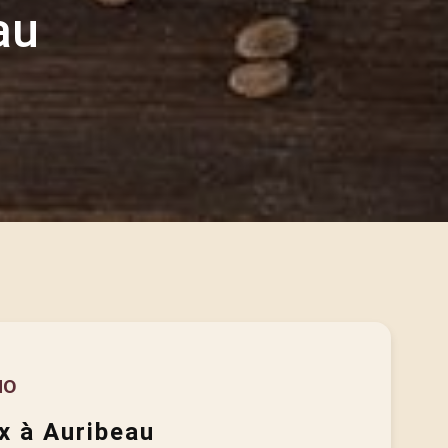
au
HO
x à Auribeau